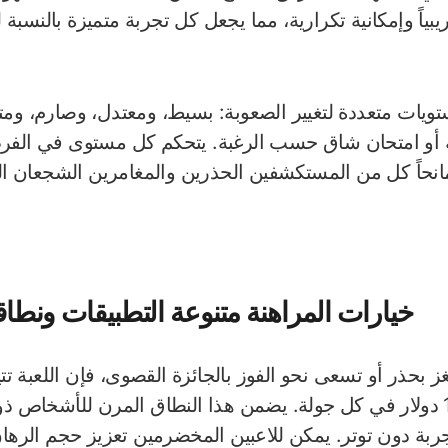
ريبياً وإمكانية تكرارية، مما يجعل كل تجربة متميزة بالنسب
تويات متعددة لتغيير الصعوبة: بسيط، ومعتدل، وصارم، ومت
ة أو امتحان شاق حسب الرغبة. يتحكم كل مستوى في الفرص
مانحاً كل من المستكشفين الحذرين والمغامرين الشجعان القد
خيارات المراهنة متنوعة التطبيقات ونطاقا
ز بحذر أو تسعى نحو الفوز بالجائزة القصوى، فإن اللعبة تتي
بين 0.10 دولار و100 دولار في كل جولة. يضمن هذا النطاق المرن للأشخا
جربة دون توتر. يمكن للاعبين المخضرمين تعزيز حجم الرهان