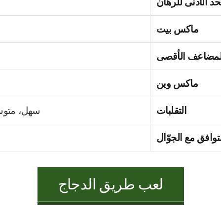
حد الأدنى للرهان
ماكس بيت
لمضاعف الأقصى
ماكس وين
التقلبات
سهل، متو
توافق مع الجوّال
لعب طريق الدجاج