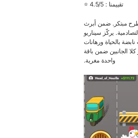
تقييمنا : 4.5/5 ⭐
 طرح مبتكر. ضمن أبرث
صادمية. يركّز سيناريو
ابضة بالحياة ورهانات
 كلا الجانبين ضمن باقة
واحدة مغرية.