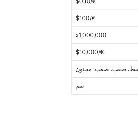
€/$0.10
€/$100
x1,000,000
€/$10,000
سط، صعب، صعب، مجنون
نعم