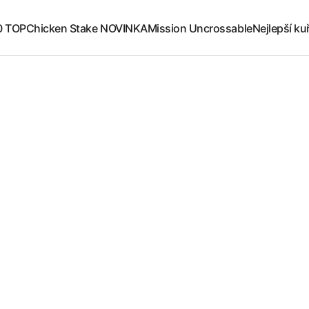
0 TOP
Chicken Stake NOVINKA
Mission Uncrossable
Nejlepší ku