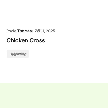
Podle
Thomas
Září 1, 2025
Chicken Cross
Upgaming