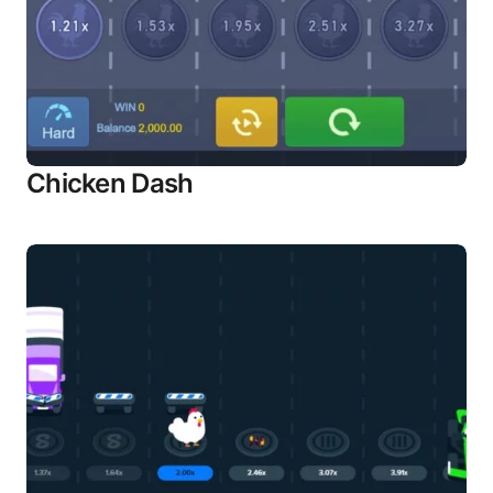
Chicken Dash