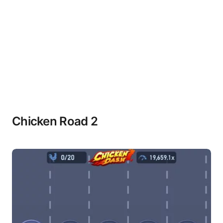
Chicken Road 2