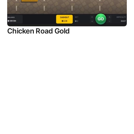
Chicken Road Gold