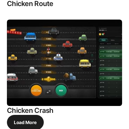
Chicken Route
Chicken Crash
Load More