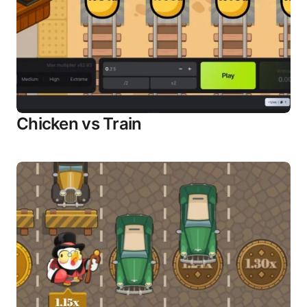
Chicken vs Train