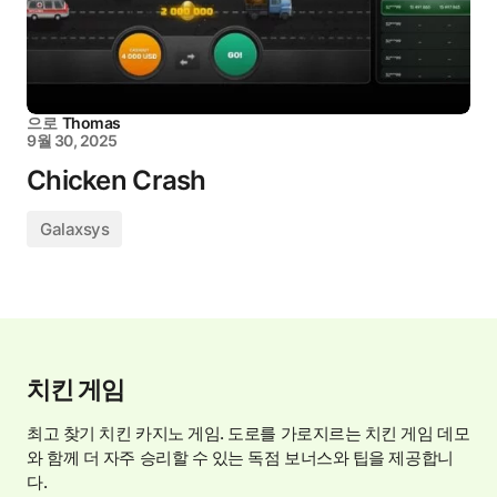
으로
Thomas
9월 30, 2025
Chicken Crash
Galaxsys
치킨 게임
최고 찾기 치킨 카지노 게임. 도로를 가로지르는 치킨 게임 데모
와 함께 더 자주 승리할 수 있는 독점 보너스와 팁을 제공합니
다.