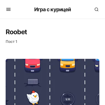
Игра с курицей
Roobet
Пост 1