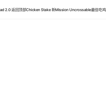
Road 2.0 返回顶部
Chicken Stake 新
Mission Uncrossable
最佳吃鸡