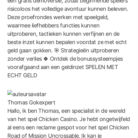
een gratis demoversie, zodat beginnende spelers
risicoloos het volledige avontuur kunnen beleven.
Deze proefrondes werken met speelgeld,
waarmee liefhebbers functies kunnen
uitproberen, tactieken kunnen verfijnen en de
beste inzet kunnen bepalen voordat ze met echt
geld gaan gokken. 🎯 Strategieën uitproberen
zonder verlies 🍀 Ontdek de bonussysteempjes
voorafgaand aan een geldinzet SPELEN MET
ECHT GELD
Thomas
Gokexpert
Hallo, ik ben Thomas, een specialist in de wereld
van het spel Chicken Casino. Je hebt ongetwijfeld
al eens een reclame gespot voor het spel Chicken
Road of Mission Uncrossable. Ik kan je