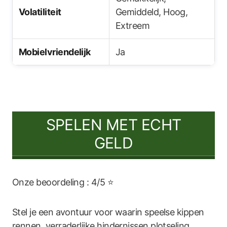
Volatiliteit
Gemiddeld, Hoog,
Extreem
Mobielvriendelijk
Ja
SPELEN MET ECHT
GELD
Onze beoordeling : 4/5 ⭐
Stel je een avontuur voor waarin speelse kippen
rennen, verraderlijke hindernissen plotseling