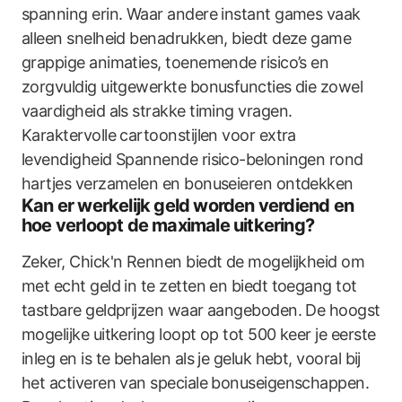
spanning erin. Waar andere instant games vaak
alleen snelheid benadrukken, biedt deze game
grappige animaties, toenemende risico’s en
zorgvuldig uitgewerkte bonusfuncties die zowel
vaardigheid als strakke timing vragen.
Karaktervolle cartoonstijlen voor extra
levendigheid Spannende risico-beloningen rond
hartjes verzamelen en bonuseieren ontdekken
Kan er werkelijk geld worden verdiend en
hoe verloopt de maximale uitkering?
Zeker, Chick'n Rennen biedt de mogelijkheid om
met echt geld in te zetten en biedt toegang tot
tastbare geldprijzen waar aangeboden. De hoogst
mogelijke uitkering loopt op tot 500 keer je eerste
inleg en is te behalen als je geluk hebt, vooral bij
het activeren van speciale bonuseigenschappen.