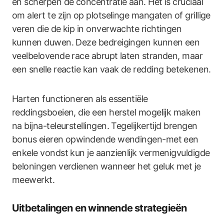
en scherpen de concentratie aan. Het is cruciaal
om alert te zijn op plotselinge mangaten of grillige
veren die de kip in onverwachte richtingen
kunnen duwen. Deze bedreigingen kunnen een
veelbelovende race abrupt laten stranden, maar
een snelle reactie kan vaak de redding betekenen.
Harten functioneren als essentiële
reddingsboeien, die een herstel mogelijk maken
na bijna-teleurstellingen. Tegelijkertijd brengen
bonus eieren opwindende wendingen-met een
enkele vondst kun je aanzienlijk vermenigvuldigde
beloningen verdienen wanneer het geluk met je
meewerkt.
Uitbetalingen en winnende strategieën