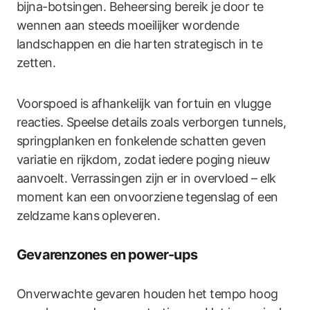
bijna-botsingen. Beheersing bereik je door te
wennen aan steeds moeilijker wordende
landschappen en die harten strategisch in te
zetten.
Voorspoed is afhankelijk van fortuin en vlugge
reacties. Speelse details zoals verborgen tunnels,
springplanken en fonkelende schatten geven
variatie en rijkdom, zodat iedere poging nieuw
aanvoelt. Verrassingen zijn er in overvloed – elk
moment kan een onvoorziene tegenslag of een
zeldzame kans opleveren.
Gevarenzones en power-ups
Onverwachte gevaren houden het tempo hoog