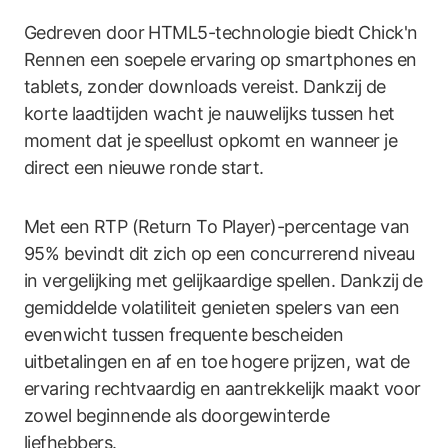
Gedreven door HTML5-technologie biedt Chick'n
Rennen een soepele ervaring op smartphones en
tablets, zonder downloads vereist. Dankzij de
korte laadtijden wacht je nauwelijks tussen het
moment dat je speellust opkomt en wanneer je
direct een nieuwe ronde start.
Met een RTP (Return To Player)-percentage van
95% bevindt dit zich op een concurrerend niveau
in vergelijking met gelijkaardige spellen. Dankzij de
gemiddelde volatiliteit genieten spelers van een
evenwicht tussen frequente bescheiden
uitbetalingen en af en toe hogere prijzen, wat de
ervaring rechtvaardig en aantrekkelijk maakt voor
zowel beginnende als doorgewinterde
liefhebbers.