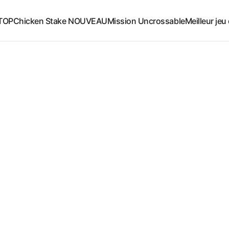
 TOP
Chicken Stake NOUVEAU
Mission Uncrossable
Meilleur jeu