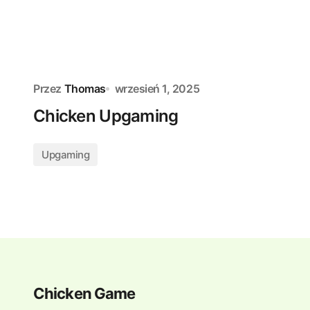
Przez
Thomas
wrzesień 1, 2025
Chicken Upgaming
Upgaming
Chicken Game