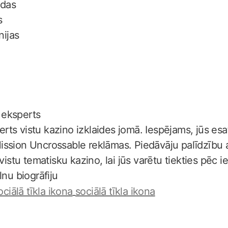
ndas
s
nijas
 eksperts
ts vistu kazino izklaides jomā. Iespējams, jūs esa
ssion Uncrossable reklāmas. Piedāvāju palīdzību 
 vistu tematisku kazino, lai jūs varētu tiekties pēc 
lnu biogrāfiju