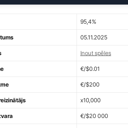
95,4%
atums
05.11.2025
s
Inout spēles
me
€/$0.01
kme
€/$200
eizinātājs
x10,000
zvara
€/$20 000