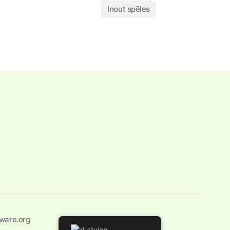
Inout spēles
aware.org
Latvian