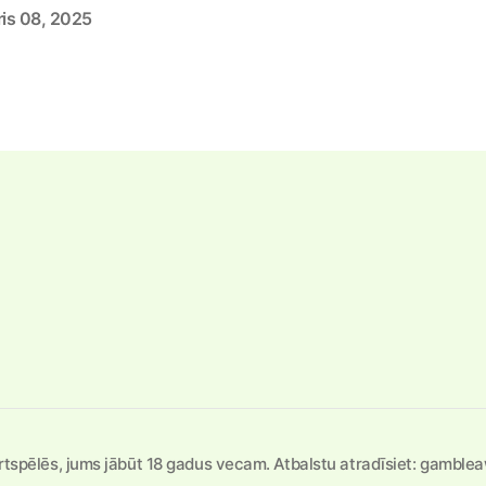
is 08, 2025
tspēlēs, jums jābūt 18 gadus vecam. Atbalstu atradīsiet: gamble