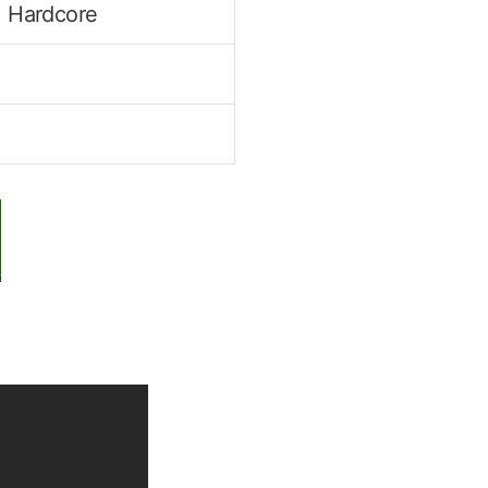
i, Hardcore