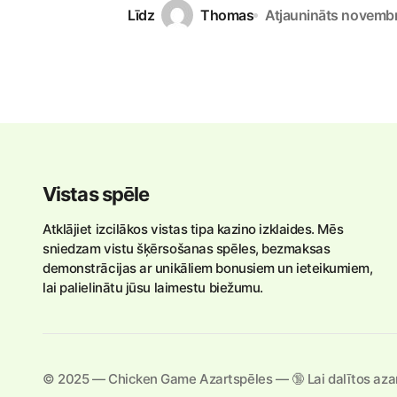
Līdz
Thomas
Atjaunināts
novembr
Vistas spēle
Atklājiet izcilākos vistas tipa kazino izklaides. Mēs
sniedzam vistu šķērsošanas spēles, bezmaksas
demonstrācijas ar unikāliem bonusiem un ieteikumiem,
lai palielinātu jūsu laimestu biežumu.
©️ 2025 — Chicken Game Azartspēles — 🔞 Lai dalītos azar