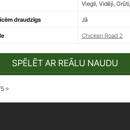
Viegli, Vidēji, Grūt
rīcēm draudzīgs
Jā
le
Chicken Road 2
SPĒLĒT AR REĀLU NAUDU
/5 ⭐