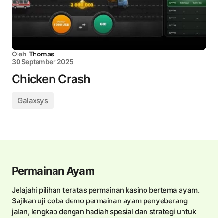
Oleh
Thomas
30 September 2025
Chicken Crash
Galaxsys
Permainan Ayam
Jelajahi pilihan teratas permainan kasino bertema ayam.
Sajikan uji coba demo permainan ayam penyeberang
jalan, lengkap dengan hadiah spesial dan strategi untuk