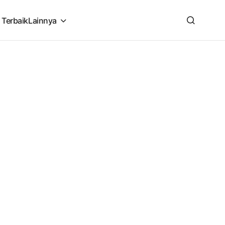
Terbaik
Lainnya