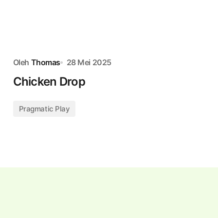
Oleh
Thomas
28 Mei 2025
Chicken Drop
Pragmatic Play