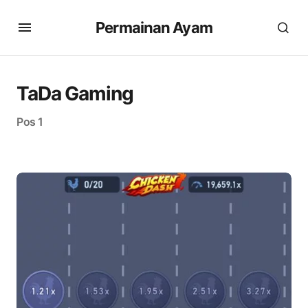
Permainan Ayam
TaDa Gaming
Pos 1