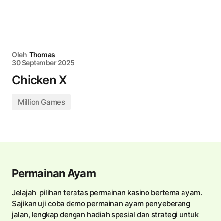
Oleh
Thomas
30 September 2025
Chicken X
Million Games
Permainan Ayam
Jelajahi pilihan teratas permainan kasino bertema ayam.
Sajikan uji coba demo permainan ayam penyeberang
jalan, lengkap dengan hadiah spesial dan strategi untuk